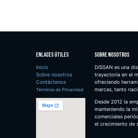
Enlaces útiles
Sobre nosotros
Inicio
DISSAN es una dis
Sobre nosotros
trayectoria en el m
Contáctenos
ofreciendo herrami
marcas, tanto nac
Términos de Privacidad
Desde 2012 la em
manteniendo la mis
comerciales perió
el crecimiento de s