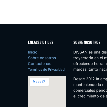
Enlaces útiles
Sobre nosotros
Inicio
DISSAN es una dis
Sobre nosotros
trayectoria en el m
Contáctenos
ofreciendo herrami
marcas, tanto nac
Términos de Privacidad
Desde 2012 la em
manteniendo la mis
comerciales perió
el crecimiento de s