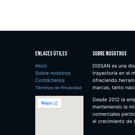
Enlaces útiles
Sobre nosotros
Inicio
DISSAN es una dis
Sobre nosotros
trayectoria en el m
Contáctenos
ofreciendo herrami
marcas, tanto nac
Términos de Privacidad
Desde 2012 la em
manteniendo la mis
comerciales perió
el crecimiento de s