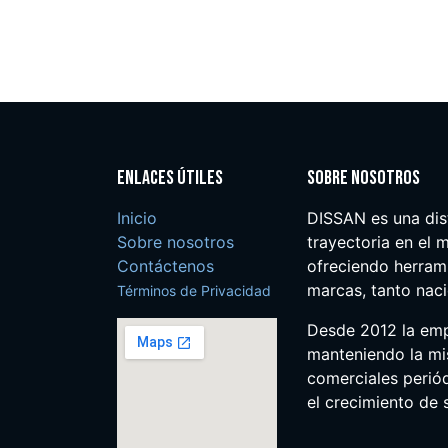
Enlaces útiles
Sobre nosotros
Inicio
DISSAN es una dis
Sobre nosotros
trayectoria en el m
Contáctenos
ofreciendo herrami
marcas, tanto nac
Términos de Privacidad
Desde 2012 la em
manteniendo la mis
comerciales perió
el crecimiento de s