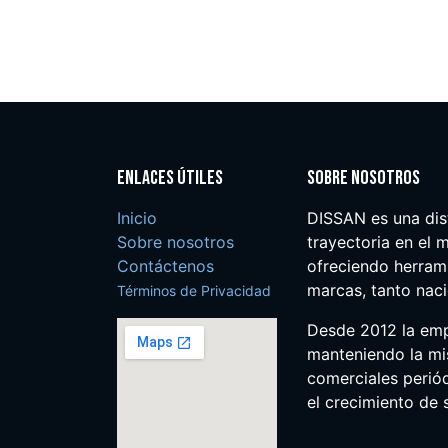
Enlaces útiles
Sobre nosotros
Inicio
DISSAN es una dis
Sobre nosotros
trayectoria en el m
Contáctenos
ofreciendo herrami
marcas, tanto nac
Términos de Privacidad
Desde 2012 la em
manteniendo la mis
comerciales perió
el crecimiento de s