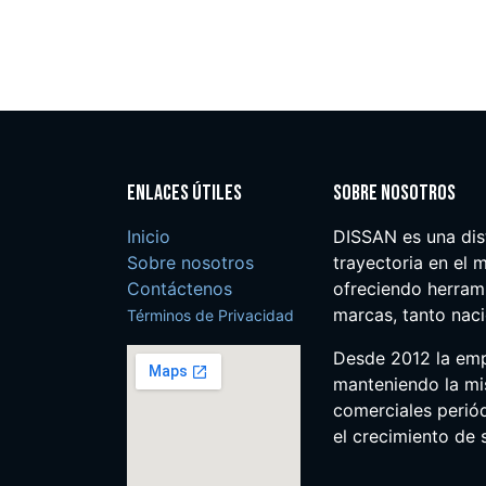
Enlaces útiles
Sobre nosotros
Inicio
DISSAN es una dis
Sobre nosotros
trayectoria en el m
Contáctenos
ofreciendo herrami
marcas, tanto nac
Términos de Privacidad
Desde 2012 la em
manteniendo la mis
comerciales perió
el crecimiento de s