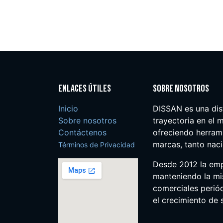
Enlaces útiles
Sobre nosotros
Inicio
DISSAN es una dis
Sobre nosotros
trayectoria en el m
Contáctenos
ofreciendo herrami
marcas, tanto nac
Términos de Privacidad
Desde 2012 la em
manteniendo la mis
comerciales perió
el crecimiento de s