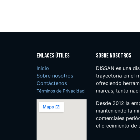
Enlaces útiles
Sobre nosotros
Inicio
DISSAN es una dis
Sobre nosotros
trayectoria en el m
Contáctenos
ofreciendo herrami
marcas, tanto nac
Términos de Privacidad
Desde 2012 la em
manteniendo la mis
comerciales perió
el crecimiento de s