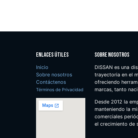
Enlaces útiles
Sobre nosotros
Inicio
DISSAN es una dis
Sobre nosotros
trayectoria en el m
Contáctenos
ofreciendo herrami
marcas, tanto nac
Términos de Privacidad
Desde 2012 la em
manteniendo la mis
comerciales perió
el crecimiento de s